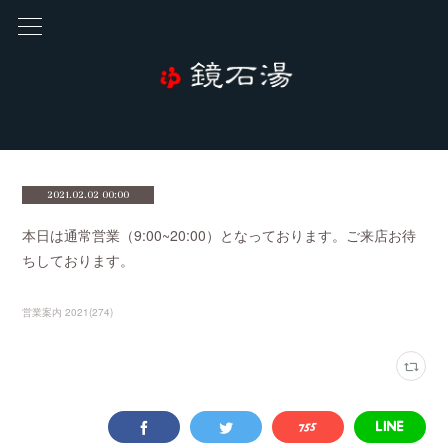
2021.02.02 00:00
本日は通常営業（9:00~20:00）となっております。ご来店お待
ちしております。
営業案内 2021
(
274
)