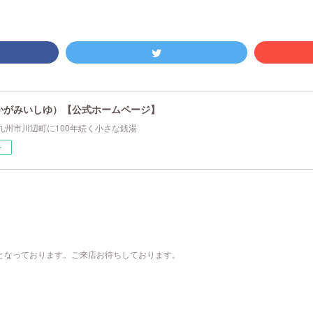
かがみいしゆ）【公式ホームページ】
九州市川辺町に100年続く小さな銭湯
ー
00）となっております。ご来店お待ちしております。