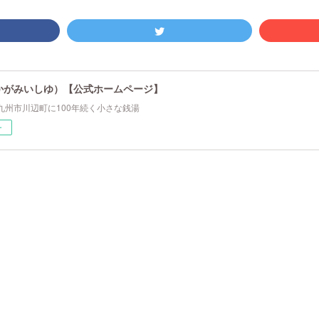
かがみいしゆ）【公式ホームページ】
九州市川辺町に100年続く小さな銭湯
ー
。