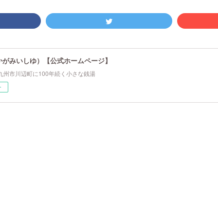
かがみいしゆ）【公式ホームページ】
九州市川辺町に100年続く小さな銭湯
ー
。