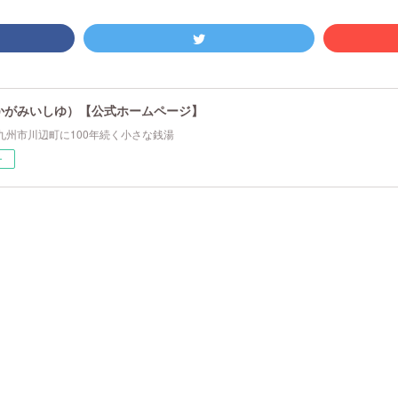
かがみいしゆ）【公式ホームページ】
九州市川辺町に100年続く小さな銭湯
ー
。