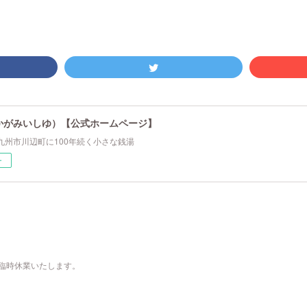
かがみいしゆ）【公式ホームページ】
九州市川辺町に100年続く小さな銭湯
ー
り臨時休業いたします。