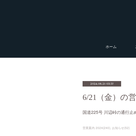
ホーム
2024.06.21 03:37
6/21（金）
国道225号 川辺峠の通行止
営業案内 2024
(
240
)
お知らせ
(
52
)