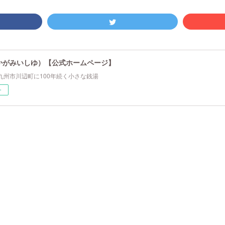
かがみいしゆ）【公式ホームページ】
九州市川辺町に100年続く小さな銭湯
ー
。