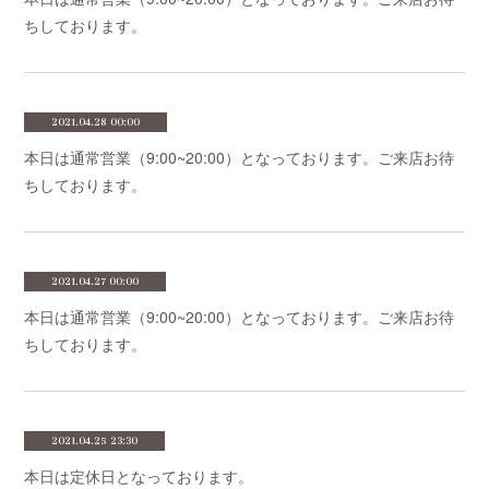
ちしております。
2021.04.28 00:00
本日は通常営業（9:00~20:00）となっております。ご来店お待
ちしております。
2021.04.27 00:00
本日は通常営業（9:00~20:00）となっております。ご来店お待
ちしております。
2021.04.25 23:30
本日は定休日となっております。