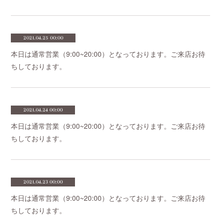
2021.04.25 00:00
本日は通常営業（9:00~20:00）となっております。ご来店お待
ちしております。
2021.04.24 00:00
本日は通常営業（9:00~20:00）となっております。ご来店お待
ちしております。
2021.04.23 00:00
本日は通常営業（9:00~20:00）となっております。ご来店お待
ちしております。