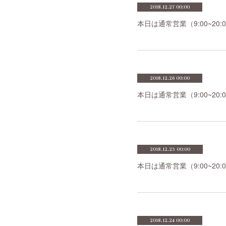
2018.12.27 00:00
本日は通常営業（9:00~2
2018.12.26 00:00
本日は通常営業（9:00~2
2018.12.25 00:00
本日は通常営業（9:00~2
2018.12.24 00:00