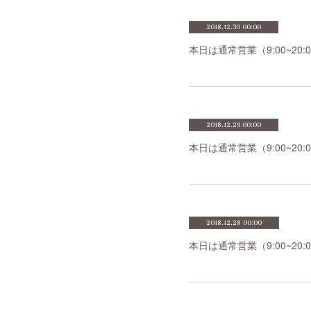
2018.12.30 00:00
本日は通常営業（9:00~
2018.12.29 00:00
本日は通常営業（9:00~2
2018.12.28 00:00
本日は通常営業（9:00~2