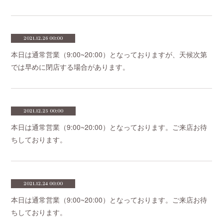
2021.12.26 00:00
本日は通常営業（9:00~20:00）となっておりますが、天候次第
では早めに閉店する場合があります。
2021.12.25 00:00
本日は通常営業（9:00~20:00）となっております。ご来店お待
ちしております。
2021.12.24 00:00
本日は通常営業（9:00~20:00）となっております。ご来店お待
ちしております。