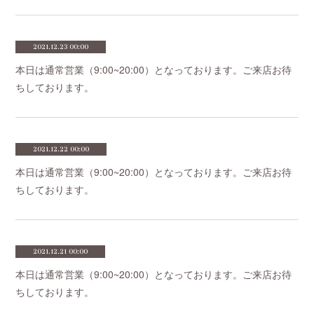
2021.12.23 00:00
本日は通常営業（9:00~20:00）となっております。ご来店お待
ちしております。
2021.12.22 00:00
本日は通常営業（9:00~20:00）となっております。ご来店お待
ちしております。
2021.12.21 00:00
本日は通常営業（9:00~20:00）となっております。ご来店お待
ちしております。